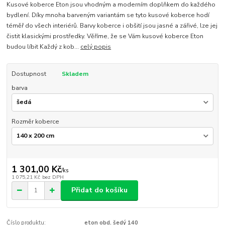
Kusové koberce Eton jsou vhodným a moderním doplňkem do každého
bydlení. Díky mnoha barveným variantám se tyto kusové koberce hodí
téměř do všech interiérů. Barvy koberce i obšití jsou jasné a zářivé, lze jej
čistit klasickými prostředky. Věříme, že se Vám kusové koberce Eton
budou líbit Každý z kob...
celý popis
Dostupnost
Skladem
barva
Rozměr koberce
1 301,00 Kč
/
ks
1 075,21 Kč
bez DPH
Přidat do košíku
Číslo produktu:
eton obd. šedý 140