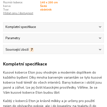
Rozměr koberce:
140 x 200 cm
barva:
Šedá
Tvar:
obdelnik
Hlídat cenu / dostupnost
Kompletní specifikace
Parametry
Související zboží
7
Kompletní specifikace
Kusové koberce Eton jsou vhodným a moderním doplňkem do
každého bydlení. Díky mnoha barveným variantám se tyto kusové
koberce hodí téměř do všech interiérů. Barvy koberce i obšití jsou
jasné a zářivé, lze jej čistit klasickými prostředky. Věříme, že se
Vám kusové koberce Eton budou líbit
Každý z koberců Eton je krásně měkky a je určeny pro použití
nejen do obývacího pokoje, ale i do koupelny, na toaletu či do