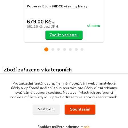
Koberec Eton SRDCE všechny barvy
Koberec Eto
679,00 Kč
605,00 K
/
ks
skladem
561,16 Kč
bez DPH
500,00 Kč
be
Zvolit variantu
Zboží zařazeno v kategoriích
Kusové koberce
Pro základní funkčnost, zpříjemnění používání webu, analytické
účely a v případě udělení souhlasu také pro účely cílení reklamy
Moderní kusové koberce
využíváme soubory cookies. Nastavení vlastních preferencí
cookies můžete kdykoli upravit odkazem ve spodní části stránek.
Souhlasím
Nastavení
Souhlas můžete odmítnout
zde
.