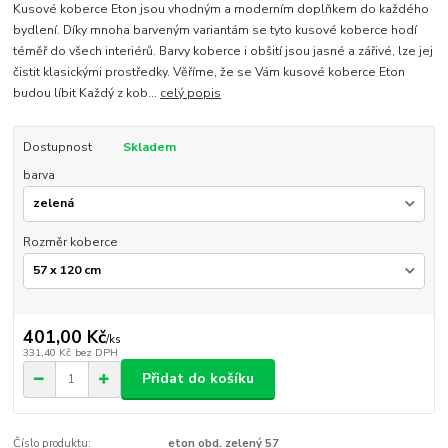
Kusové koberce Eton jsou vhodným a moderním doplňkem do každého
bydlení. Díky mnoha barveným variantám se tyto kusové koberce hodí
téměř do všech interiérů. Barvy koberce i obšití jsou jasné a zářivé, lze jej
čistit klasickými prostředky. Věříme, že se Vám kusové koberce Eton
budou líbit Každý z kob...
celý popis
Dostupnost
Skladem
barva
Rozměr koberce
401,00 Kč
/
ks
331,40 Kč
bez DPH
Přidat do košíku
Číslo produktu:
eton obd. zelený 57