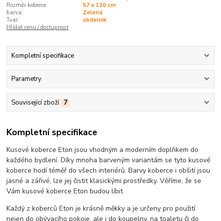
Rozměr koberce:
57 x 120 cm
barva:
Zelená
Tvar:
obdelnik
Hlídat cenu / dostupnost
Kompletní specifikace
Parametry
Související zboží
7
Kompletní specifikace
Kusové koberce Eton jsou vhodným a moderním doplňkem do
každého bydlení. Díky mnoha barveným variantám se tyto kusové
koberce hodí téměř do všech interiérů. Barvy koberce i obšití jsou
jasné a zářivé, lze jej čistit klasickými prostředky. Věříme, že se
Vám kusové koberce Eton budou líbit
Každý z koberců Eton je krásně měkky a je určeny pro použití
nejen do obývacího pokoje, ale i do koupelny, na toaletu či do