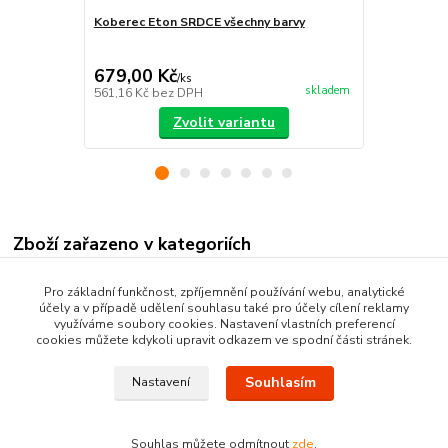
Koberec Eton SRDCE všechny barvy
Koberec Eto
679,00 Kč
605,00 K
/
ks
skladem
561,16 Kč
bez DPH
500,00 Kč
be
Zvolit variantu
Zboží zařazeno v kategoriích
Kusové koberce
Pro základní funkčnost, zpříjemnění používání webu, analytické
účely a v případě udělení souhlasu také pro účely cílení reklamy
Moderní kusové koberce
využíváme soubory cookies. Nastavení vlastních preferencí
cookies můžete kdykoli upravit odkazem ve spodní části stránek.
Souhlasím
Nastavení
Souhlas můžete odmítnout
zde
.