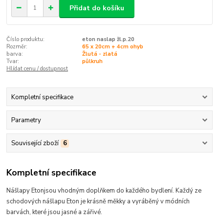
Přidat do košíku
Číslo produktu:
eton naslap žl.p.20
Rozměr:
65 x 20cm + 4cm ohyb
barva:
Žlutá - zlatá
Tvar:
půlkruh
Hlídat cenu / dostupnost
Kompletní specifikace
Parametry
Související zboží
6
Kompletní specifikace
Nášlapy Eton
jsou
vhodným doplňkem do každého bydlení.
Každý ze
schodových nášlapu Eton je krásně měkky a vyráběný v módních
barvách, které
jsou jasné a zářivé
.