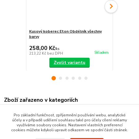
Kusový koberec Eton Obdélník všechny
Koberec Eto
barvy
258,00 Kč
605,00 K
/
ks
Skladem
213,22 Kč
bez DPH
500,00 Kč
be
Zvolit variantu
Zboží zařazeno v kategoriích
Nášlapy na schody
Pro základní funkčnost, zpříjemnění používání webu, analytické
účely a v případě udělení souhlasu také pro účely cílení reklamy
Schodišťové koberce
využíváme soubory cookies. Nastavení vlastních preferencí
cookies můžete kdykoli upravit odkazem ve spodní části stránek.