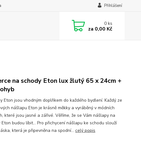
a
Přihlášení
0
ks
za
0,00 Kč
rce na schody Eton lux žlutý 65 x 24cm +
 ohyb
y Eton jsou vhodným doplňkem do každého bydlení. Každý ze
vých nášlapu Eton je krásně měkky a vyráběný v módních
h, které jsou jasné a zářivé. Věříme, že se Vám nášlapy na
Eton budou líbit... Pro přichycení nášlapu ke schodu slouží
páska, která je připevněna na spodní...
celý popis