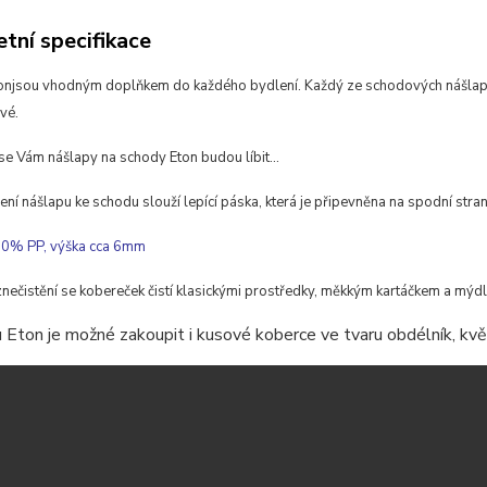
tní specifikace
on
jsou
vhodným doplňkem do každého bydlení.
Každý ze schodových nášlapu
ivé
.
se Vám nášlapy na schody Eton budou líbit...
ení nášlapu ke schodu slouží lepící páska, která je připevněna na spodní stran
00% PP, výška cca 6mm
znečistění se kobereček čistí klasickými prostředky, měkkým kartáčkem a mý
 Eton je možné zakoupit i kusové koberce ve tvaru obdélník, květi