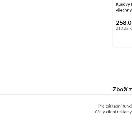
Kusový 
všechny
258,0
213,22 
Zboží 
Nášla
Pro základní funk
účely cílení reklam