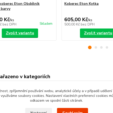
koberec Eton Obdélník
Koberec Eton Kytka
 barvy
0 Kč
605,00 Kč
/
ks
/
ks
Skladem
Kč
bez DPH
500,00 Kč
bez DPH
Zvolit variantu
Zvolit variantu
zařazeno v kategoriích
py na schody
Schodišťové koberce
čnost, zpříjemnění používání webu, analytické účely a v případě udělení
y využíváme soubory cookies. Nastavení vlastních preferencí cookies mů
odkazem ve spodní části stránek.
Nastavení