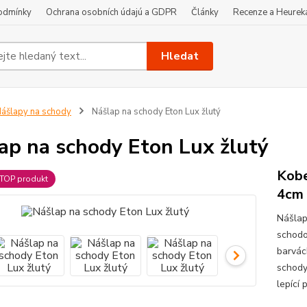
odmínky
Ochrana osobních údajú a GDPR
Články
Recenze a Heurek
Hledat
ášlapy na schody
Nášlap na schody Eton Lux žlutý
ap na schody Eton Lux žlutý
Kobe
TOP produkt
4cm
Nášlap
schodo
barvác
schody 
lepící 