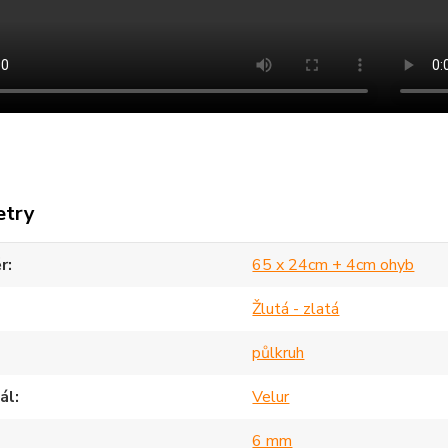
etry
r
65 x 24cm + 4cm ohyb
Žlutá - zlatá
půlkruh
ál
Velur
6 mm