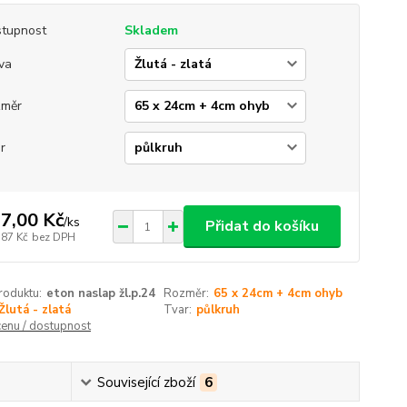
tupnost
Skladem
va
změr
r
7,00 Kč
/
ks
Přidat do košíku
,87 Kč
bez DPH
roduktu:
eton naslap žl.p.24
Rozměr:
65 x 24cm + 4cm ohyb
Žlutá - zlatá
Tvar:
půlkruh
cenu / dostupnost
Související zboží
6