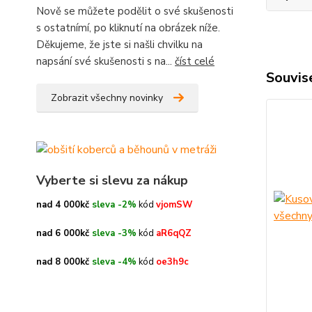
Nově se můžete podělit o své skušenosti
s ostatnímí, po kliknutí na obrázek níže.
Děkujeme, že jste si našli chvilku na
napsání své skušenosti s na...
číst celé
Souvise
Zobrazit všechny novinky
Vyberte si slevu za nákup
nad 4 000kč
sleva -2%
kód
vjomSW
nad 6 000kč
sleva -3%
kód
aR6qQZ
nad 8 000kč
sleva -4%
kód
oe3h9c