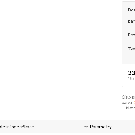
Dos
bar
Ro
Tva
23
195
Číslo p
barva:
Hlídat 
etní specifikace
Parametry