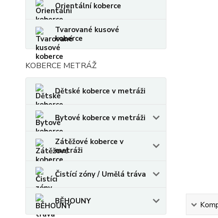
Orientální koberce
Tvarované kusové
koberce
KOBERCE METRÁŽ
Dětské koberce v metráži
Bytové koberce v metráži
Zátěžové koberce v
metráži
Čistící zóny / Umělá tráva
BĚHOUNY
Kompl