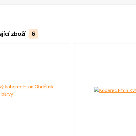
jící zboží
6