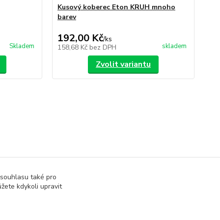
Kusový koberec Eton KRUH mnoho
Ko
barev
387
Uše
192,00 Kč
34
/
ks
Skladem
skladem
158,68 Kč
bez DPH
28
Zvolit variantu
 souhlasu také pro
žete kdykoli upravit