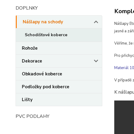
DOPLNKY
Komple
Nášlapy na schody
Nášlapy Et
jasné a zář
Schodišťové koberce
Věříme, že 
Rohože
Pro přichyc
Dekorace
Materiál 1
Obkadové koberce
V případě 
Podložky pod koberce
K nášlapu
Lišty
PVC PODLAHY