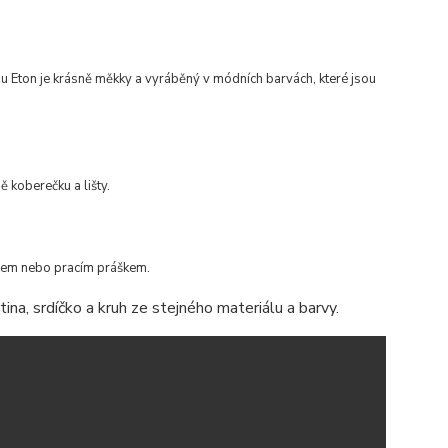
 Eton je krásně měkky a vyráběný v módních barvách, které
jsou
ě koberečku a lišty.
dlem nebo pracím práškem.
na, srdíčko a kruh ze stejného materiálu a barvy.