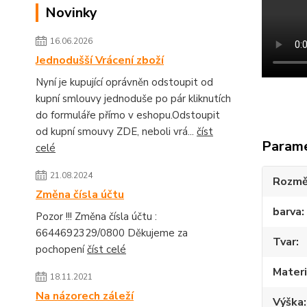
Novinky
16.06.2026
Jednodušší Vrácení zboží
Nyní je kupující oprávněn odstoupit od
kupní smlouvy jednoduše po pár kliknutích
do formuláře přímo v eshopu.Odstoupit
od kupní smouvy ZDE, neboli vrá...
číst
Param
celé
21.08.2024
Rozmě
Změna čísla účtu
barva
Pozor !!! Změna čísla účtu :
6644692329/0800 Děkujeme za
Tvar
pochopení
číst celé
Materi
18.11.2021
Na názorech záleží
Výška