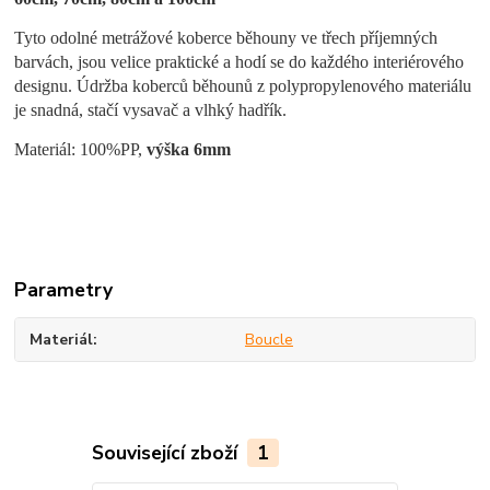
Tyto odolné metrážové koberce běhouny
ve třech příjemných
barvách, jsou velice praktické a hodí se do každého interiérového
designu. Údržba koberc
ů
běhoun
ů
z polypropylenového materiálu
je snadná, stačí vysavač a vlhký hadřík.
Materiál: 100%PP,
výška 6mm
Parametry
Materiál
Boucle
Související zboží
1