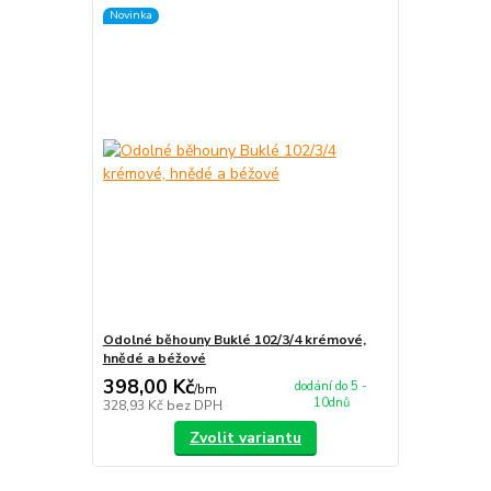
Novinka
Odolné běhouny Buklé 102/3/4 krémové,
hnědé a béžové
398,00 Kč
dodání do 5 -
/
bm
10dnů
328,93 Kč
bez DPH
Zvolit variantu