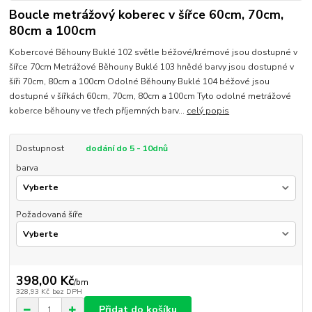
Boucle metrážový koberec v šířce 60cm, 70cm,
80cm a 100cm
Kobercové Běhouny Buklé 102 světle béžové/krémové jsou dostupné v
šířce 70cm Metrážové Běhouny Buklé 103 hnědé barvy jsou dostupné v
šíři 70cm, 80cm a 100cm Odolné Běhouny Buklé 104 béžové jsou
dostupné v šířkách 60cm, 70cm, 80cm a 100cm Tyto odolné metrážové
koberce běhouny ve třech příjemných barv...
celý popis
Dostupnost
dodání do 5 - 10dnů
barva
Požadovaná šíře
398,00 Kč
/
bm
328,93 Kč
bez DPH
Přidat do košíku