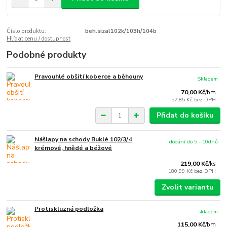
Číslo produktu:
beh.sizal102k/103h/104b
Hlídat cenu / dostupnost
Podobné produkty
Pravouhlé obšití koberce a běhouny
Skladem
70,00 Kč
/
bm
57,85 Kč
bez DPH
Přidat do košíku
Nášlapy na schody Buklé 102/3/4
dodání do 5 - 10dnů
krémové, hnědé a béžové
219,00 Kč
/
ks
180,99 Kč
bez DPH
Zvolit variantu
Protiskluzná podložka
skladem
115,00 Kč
/
bm