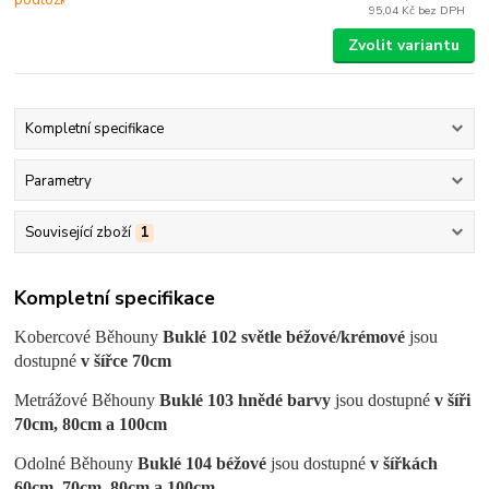
95,04 Kč
bez DPH
Zvolit variantu
Kompletní specifikace
Parametry
Související zboží
1
Kompletní specifikace
Kobercové Běhouny
Buklé 102 světle béžové/krémové
jsou
dostupné
v šířce 70cm
Metrážové Běhouny
Buklé 103 hnědé barvy
jsou dostupné
v šíři
70cm, 80cm a 100cm
Odolné Běhouny
Buklé 104 béžové
jsou dostupné
v šířkách
60cm, 70cm, 80cm a 100cm