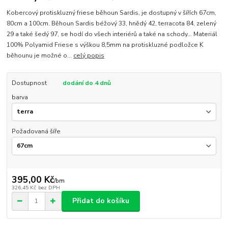
Kobercový protiskluzný friese běhoun Sardis, je dostupný v šířích 67cm,
80cm a 100cm. Běhoun Sardis béžový 33, hnědý 42, terracota 84, zelený
29 a také šedý 97, se hodí do všech interiérů a také na schody... Materiál
100% Polyamid Friese s výškou 8,5mm na protiskluzné podložce K
běhounu je možné o...
celý popis
Dostupnost
dodání do 4 dnů
barva
Požadovaná šíře
395,00 Kč
/
bm
326,45 Kč
bez DPH
Přidat do košíku