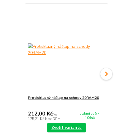
Protiskluzný nášlap na schody 20RAM20
Protiskluzn
255,00 Kč
Ušetříte 5,00
212,00 Kč
250,00 K
dodání do 5 -
/
ks
10dnů
175,21 Kč
bez DPH
206,61 Kč
be
Zvolit variantu