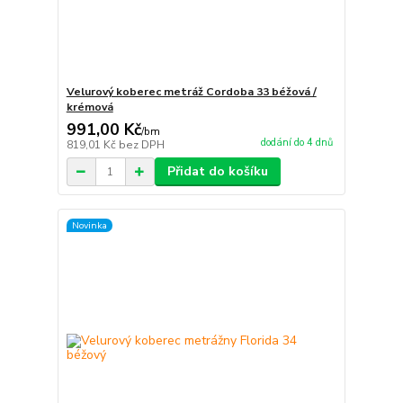
Velurový koberec metráž Cordoba 33 béžová /
krémová
991,00 Kč
/
bm
dodání do 4 dnů
819,01 Kč
bez DPH
Přidat do košíku
Novinka