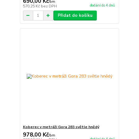
690,00 Kč
/
bm
dodání do 4 dnů
570,25 Kč
bez DPH
Přidat do košíku
Koberec v metráži Gora 283 světle hnědý
978,00 Kč
/
bm