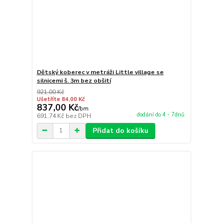
Dětský koberec v metráži Little village se
silnicemi š. 3m bez obšití
921,00 Kč
Ušetříte 84,00 Kč
837,00 Kč
/
bm
dodání do 4 - 7dnů
691,74 Kč
bez DPH
Přidat do košíku