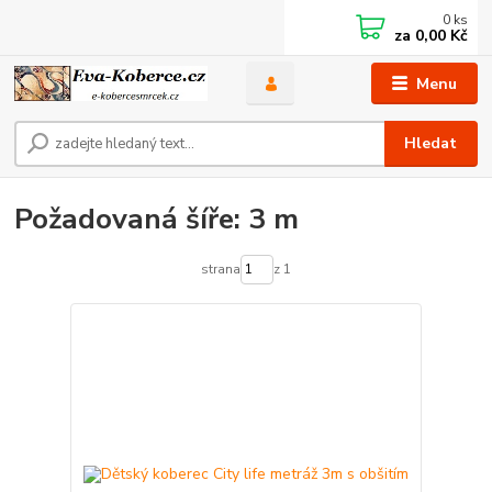
0
ks
za
0,00 Kč
Menu
Hledat
Požadovaná šíře: 3 m
strana
z 1