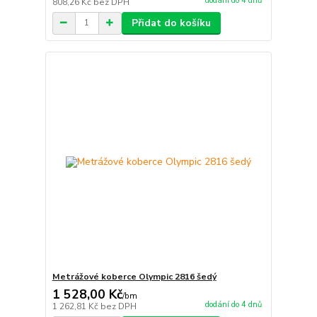
dodání do 4 dnů
808,26 Kč
bez DPH
Přidat do košíku
Metrážové koberce Olympic 2816 šedý
1 528,00 Kč
/
bm
dodání do 4 dnů
1 262,81 Kč
bez DPH