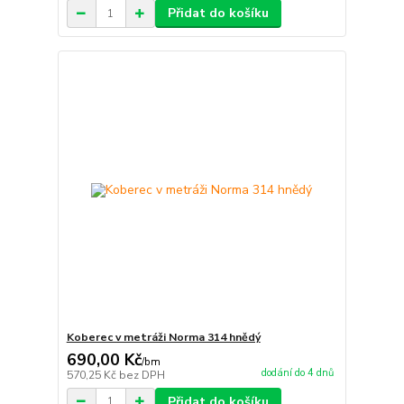
Přidat do košíku
Koberec v metráži Norma 314 hnědý
690,00 Kč
/
bm
dodání do 4 dnů
570,25 Kč
bez DPH
Přidat do košíku