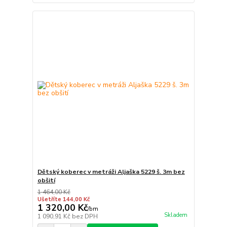
Dětský koberec v metráži Aljaška 5229 š. 3m bez
obšití
1 464,00 Kč
Ušetříte 144,00 Kč
1 320,00 Kč
/
bm
Skladem
1 090,91 Kč
bez DPH