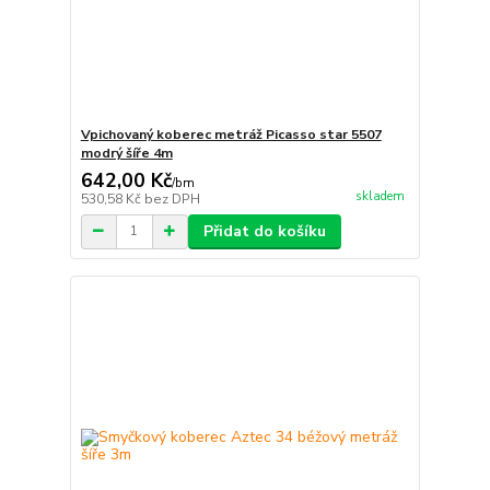
Vpichovaný koberec metráž Picasso star 5507
modrý šíře 4m
642,00 Kč
/
bm
skladem
530,58 Kč
bez DPH
Přidat do košíku