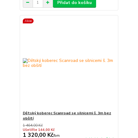
Přidat do košíku
Akce
Dětský koberec Scanroad se silnicemi š. 3m bez
obšití
1 464,00 Kč
Ušetříte 144,00 Kč
1 320,00 Kč
/
bm