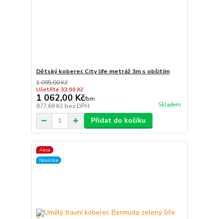
Dětský koberec City life metráž 3m s obšitím
1 095,00 Kč
Ušetříte 33,00 Kč
1 062,00 Kč
/
bm
Skladem
877,69 Kč
bez DPH
Přidat do košíku
Akce
Novinka