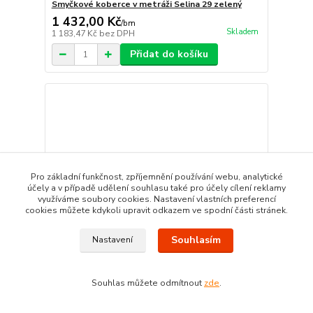
Smyčkové koberce v metráži Selina 29 zelený
1 432,00 Kč
/
bm
Skladem
1 183,47 Kč
bez DPH
Přidat do košíku
Pro základní funkčnost, zpříjemnění používání webu, analytické
účely a v případě udělení souhlasu také pro účely cílení reklamy
využíváme soubory cookies. Nastavení vlastních preferencí
cookies můžete kdykoli upravit odkazem ve spodní části stránek.
Souhlasím
Nastavení
Souhlas můžete odmítnout
zde
.
Zátěžové smyčkové koberce Rubin 2146 zelený