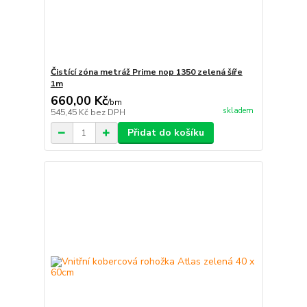
Čistící zóna metráž Prime nop 1350 zelená šíře
1m
660,00 Kč
/
bm
skladem
545,45 Kč
bez DPH
Přidat do košíku