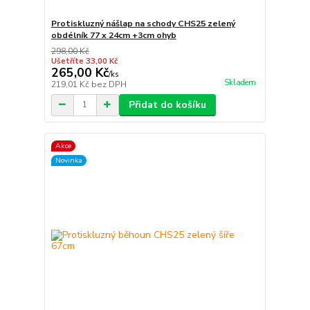
Protiskluzný nášlap na schody CHS25 zelený
obdélník 77 x 24cm +3cm ohyb
298,00 Kč
Ušetříte 33,00 Kč
265,00 Kč
/
ks
Skladem
219,01 Kč
bez DPH
Přidat do košíku
Akce
Novinka