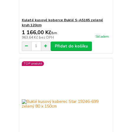
Kulaté kusové koberce Buklé S-A5165 zelené
kruh 120cm
1 166,00 Kč
/
bm
Skladem
963,64 Kč
bez DPH
Přidat do košíku
TOP produkt