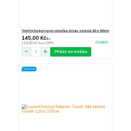
Vnitřní kobercová rohožka Atlas zelená 40 x 60cm
145,00 Kč
/
ks
skladem
119,83 Kč
bez DPH
Přidat do košíku
Novinka