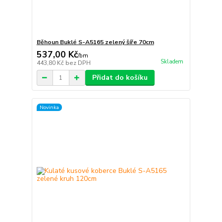
Běhoun Buklé S-A5165 zelený šíře 70cm
537,00 Kč
/
bm
Skladem
443,80 Kč
bez DPH
Přidat do košíku
Novinka