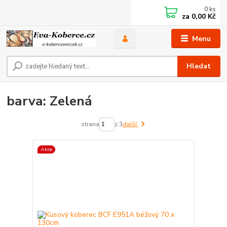
0
ks
za
0,00 Kč
Menu
Hledat
barva: Zelená
strana
z 3
další
Akce