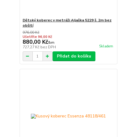
Dětský koberec v metráži Aljaška 5229 š. 2m bez
obšití
976,00 Kč
Ušetříte 96,00 Kč
880,00 Kč
/
bm
Skladem
727,27 Kč
bez DPH
Přidat do košíku